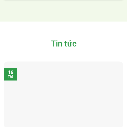
Tin tức
16
Th9