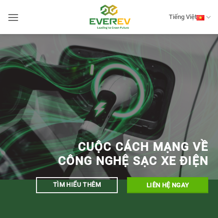
Bỏ
qua
Tiếng Việt
nội
dung
CUỘC CÁCH MẠNG
VỀ
CÔNG NGHỆ
SẠC XE ĐIỆN
TÌM HIỂU THÊM
LIÊN HỆ NGAY