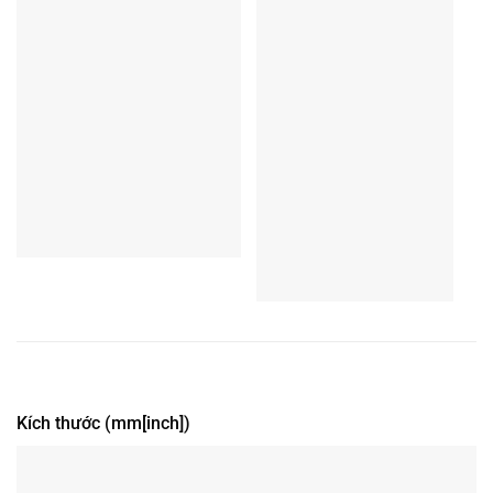
Kích thước (mm[inch])