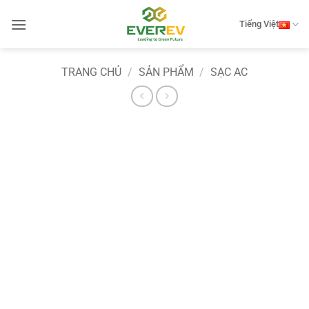
Bỏ
qua
Tiếng Việt
nội
dung
TRANG CHỦ
/
SẢN PHẨM
/
SẠC AC