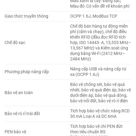
Màu xanh lá cây: Đang sạc;
Màu đỏ: Có vấn đề về khoản phí
Giao thức truyền thông
OCPP 1.6J, ModBus TCP
Chế độ bán hàng tự động miễn
phí (cắm và chạy), chế độ điều
khiển RFID (đầu đọc RFID tích
Chế độ sạc
hợp, ISO 14443- A, 13,553 MHz–
13,567 MHz) và Kiểm soát ứng
dụng bằng Wi-Fi (2412 MHz–
2484 MHz)
Nâng cấp USB và nâng cấp từ
Phương pháp nâng cấp
xa (OCPP 1.6J)
Bảo vệ chống sét, bảo vệ quá
nhiệt, bảo vệ quá điện áp, bảo vệ
Bảo vệ an toàn
dưới điện áp, bảo vệ quá dòng,
bảo vệ nối đất, bảo vệ rò rỉ điện
Tích hợp bảo vệ chức năng RCD
Bảo vệ rò rỉ trái đất
30 mA Loại A và DC 6mA
Tích hợp bảo vệ chì PEN đứt
PEN bảo vệ
theo tiêu chuẩn BS