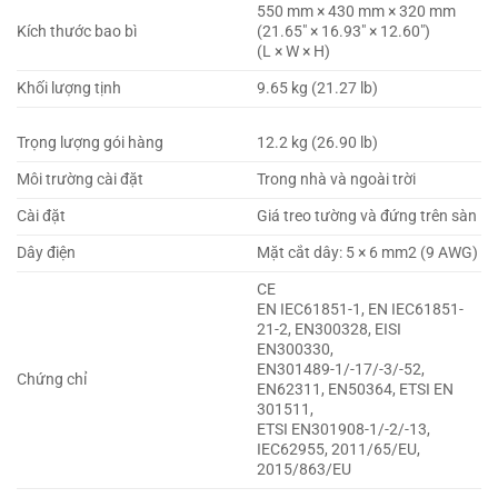
550 mm × 430 mm × 320 mm
Kích thước bao bì
(21.65″ × 16.93″ × 12.60″)
(L × W × H)
Khối lượng tịnh
9.65 kg (21.27 lb)
Trọng lượng gói hàng
12.2 kg (26.90 lb)
Môi trường cài đặt
Trong nhà và ngoài trời
Cài đặt
Giá treo tường và đứng trên sàn
Dây điện
Mặt cắt dây: 5 × 6 mm
2
(9 AWG)
CE
EN IEC61851-1, EN IEC61851-
21-2, EN300328, EISI
EN300330,
EN301489-1/-17/-3/-52,
Chứng chỉ
EN62311, EN50364, ETSI EN
301511,
ETSI EN301908-1/-2/-13,
IEC62955, 2011/65/EU,
2015/863/EU