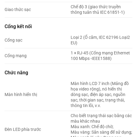
Chế độ 3 (giao thức truyền
Giao thức sạc
thông tuân thủ IEC 61851-1)
Cổng kết nối
Loại 2 (Ổ cắm, IEC 62196 Loại2
Cổng sạc
EU)
1 × RJ-45 (Cổng mạng Ethernet
Cổng mạng
100 Mbps -IEEE1588)
Chức năng
Màn hình LCD 7 inch (Mảng đồ
họa video rộng), nó hiển thị
Màn hình hiển thị
dòng sạc, điện áp sạc, nguồn
sạc, thời gian sạc, trạng thái,
thông tin lỗi, v.v.
Cho biết trạng thái sạc bằng các
màu khác nhau
Màu xanh: Chế độ chờ;
Đèn LED phía trước
Màu vàng: Sẵn sàng để sử dụng;