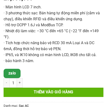
· Màn hình LCD 7 inch.
· 3 phương thức sạc: Bán hàng tự động miễn phí (cắm và
chạy), điều khiển RFID và điều khiển ứng dụng.
· Hỗ trợ OCPP 1.6J và ModBus TCP.
· Nhiệt độ làm việc: –30 °C đến +65 °C (–22 °F đến +149
°F).
· Tích hợp chức năng bảo vệ RCD 30 mA Loại A và DC
6mA, đồng thời hỗ trợ bảo vệ PEN.
· IP65, và IK10 không có màn hình LCD, IK08 cho tất cả.
· bảo hành 3 năm.
zalo
Bộ sạc D@hua 22kW số lượng
THÊM VÀO GIỎ HÀNG
Danh mục:
Sạc AC