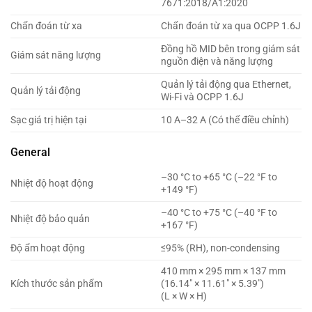
7671:2018/A1:2020
Chẩn đoán từ xa
Chẩn đoán từ xa qua OCPP 1.6J
Đồng hồ MID bên trong giám sát
Giám sát năng lượng
nguồn điện và năng lượng
Quản lý tải động qua Ethernet,
Quản lý tải động
Wi-Fi và OCPP 1.6J
Sạc giá trị hiện tại
10 A–32 A (Có thể điều chỉnh)
General
–30 °C to +65 °C (–22 °F to
Nhiệt độ hoạt động
+149 °F)
–40 °C to +75 °C (–40 °F to
Nhiệt độ bảo quản
+167 °F)
Độ ẩm hoạt động
≤95% (RH), non-condensing
410 mm × 295 mm × 137 mm
Kích thước sản phẩm
(16.14″ × 11.61″ × 5.39″)
(L × W × H)