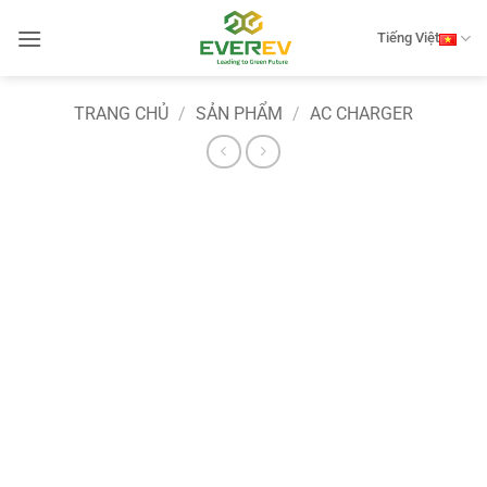
Bỏ
qua
Tiếng Việt
nội
dung
TRANG CHỦ
/
SẢN PHẨM
/
AC CHARGER