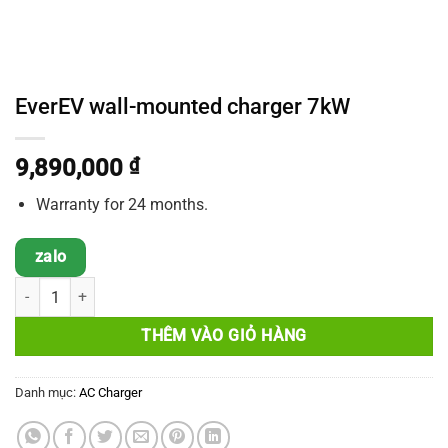
EverEV wall-mounted charger 7kW
9,890,000
₫
Warranty for 24 months.
zalo
EverEV wall-mounted charger 7kW số lượng
THÊM VÀO GIỎ HÀNG
Danh mục:
AC Charger