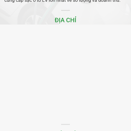
cung cấp sạc ô tô EV lớn nhất về số lượng và doanh thu.
ĐỊA CHỈ