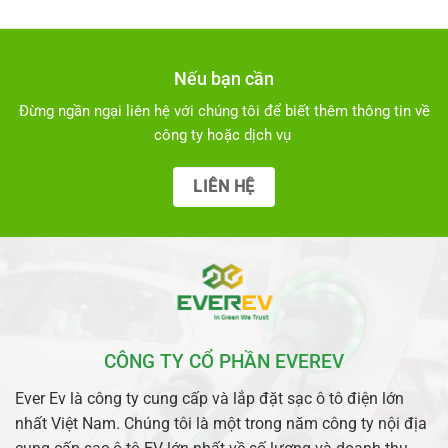
nhiều
biến
thể.
Các
Nếu bạn cần
tùy
chọn
Đừng ngần ngại liên hệ với chúng tôi để biết thêm thông tin về
có
công ty hoặc dịch vụ
thể
được
LIÊN HỆ
chọn
trên
trang
sản
phẩm
CÔNG TY CỔ PHẦN EVEREV
Ever Ev là công ty cung cấp và lắp đặt sạc ô tô điện lớn
nhất Việt Nam. Chúng tôi là một trong năm công ty nội địa