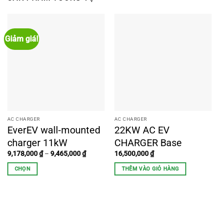
Giảm giá!
AC CHARGER
AC CHARGER
EverEV wall-mounted
22KW AC EV
charger 11kW
CHARGER Base
Khoảng
9,178,000
₫
–
9,465,000
₫
16,500,000
₫
giá:
từ
CHỌN
THÊM VÀO GIỎ HÀNG
9,178,000 ₫
đến
Sản
9,465,000 ₫
phẩm
này
có