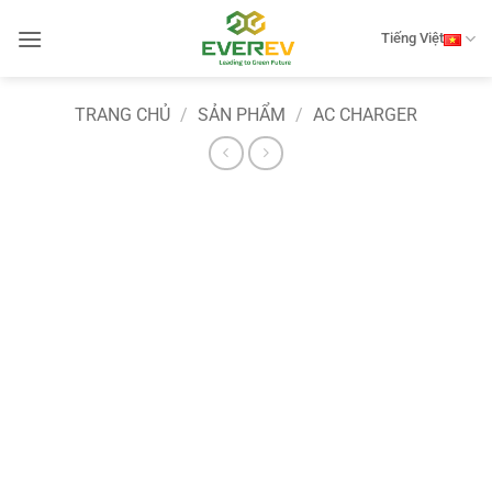
Bỏ
qua
Tiếng Việt
nội
dung
TRANG CHỦ
/
SẢN PHẨM
/
AC CHARGER