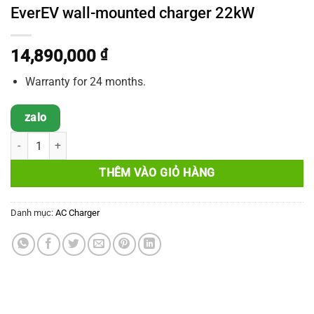
EverEV wall-mounted charger 22kW
14,890,000
₫
Warranty for 24 months.
zalo
EverEV wall-mounted charger 22kW số lượng
THÊM VÀO GIỎ HÀNG
Danh mục:
AC Charger