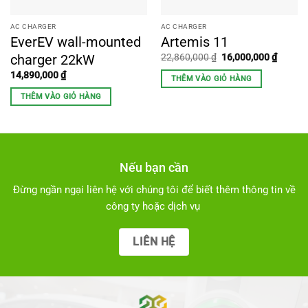
AC CHARGER
AC CHARGER
EverEV wall-mounted
Artemis 11
Giá
Giá
charger 22kW
22,860,000
₫
16,000,000
₫
gốc
hiện
là:
tại
14,890,000
₫
THÊM VÀO GIỎ HÀNG
22,860,000 ₫.
là:
16,000,
THÊM VÀO GIỎ HÀNG
Nếu bạn cần
Đừng ngần ngại liên hệ với chúng tôi để biết thêm thông tin về
công ty hoặc dịch vụ
LIÊN HỆ