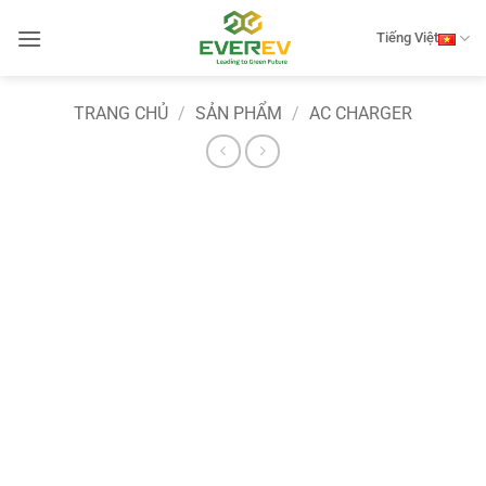
Bỏ
qua
Tiếng Việt
nội
dung
TRANG CHỦ
/
SẢN PHẨM
/
AC CHARGER