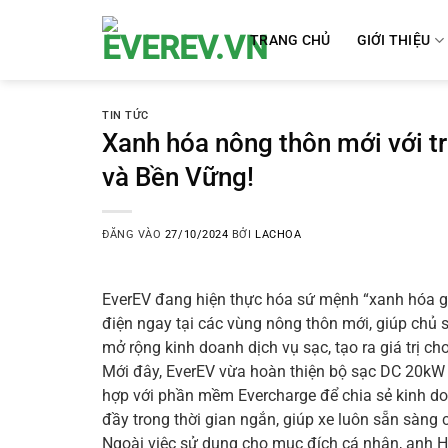
Bỏ
qua
TRANG CHỦ
GIỚI THIỆU
nội
dung
TIN TỨC
Xanh hóa nông thôn mới với t
và Bền Vững!
ĐĂNG VÀO
27/10/2024
BỞI
LACHOA
EverEV đang hiện thực hóa sứ mệnh “xanh hóa g
điện ngay tại các vùng nông thôn mới, giúp chủ
mở rộng kinh doanh dịch vụ sạc, tạo ra giá trị c
Mới đây, EverEV vừa hoàn thiện bộ sạc DC 20kW 
hợp với phần mềm Evercharge để chia sẻ kinh do
đầy trong thời gian ngắn, giúp xe luôn sẵn sàng c
Ngoài việc sử dụng cho mục đích cá nhân, anh Hi