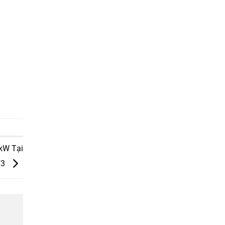
kW Tại
F3