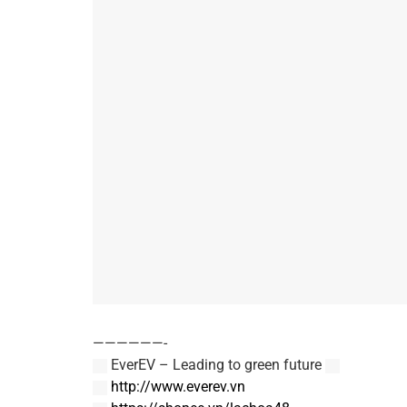
——————-
EverEV – Leading to green future
http://www.everev.vn