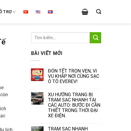
Ỗ TRỢ
Tế
BÀI VIẾT MỚI
ĐÓN TẾT TRỌN VẸN, VI
VU KHẮP NƠI CÙNG SẠC
Ô TÔ EVEREV!
xe
Không
có
 còn
XU HƯỚNG TRANG BỊ
bình
luận
TRẠM SẠC NHANH TẠI
ở
CÁC AUTO: BƯỚC ĐI CẦN
ĐÓN
ích
THIẾT TRONG THỜI ĐẠI
TẾT
TRỌN
sạc
XE ĐIỆN.
VẸN,
VI
Không
VU
có
TRẠM SẠC NHANH
u lịch,
KHẮP
bình