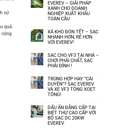
NƠI
luận
EVEREV – GIẢI PHÁP
CÙNG
ở
XANH CHO DOANH
SẠC
XU
ch sử
NGHIỆP XUẤT KHẨU
Ô
HƯỚNG
TÔ
TRANG
TOÀN CẦU
EVEREV!
BỊ
TRẠM
Không
ệu quả.
SẠC
có
XẢ KHO ĐÓN TẾT – SẠC
NHANH
bình
i cộng
TẠI
luận
NHANH HƠN, RẺ HƠN
CÁC
ở
VỚI EVEREV!
AUTO:
TRẠM
BƯỚC
SẠC
Không
ĐI
NHANH
có
CẦN
EVEREV
SẠC CHO VF3 TẠI NHÀ –
bình
THIẾT
–
luận
CHƠI PHẢI CHẤT, SẠC
TRONG
GIẢI
ở
PHẢI ĐỈNH !
THỜI
PHÁP
XẢ
ĐẠI
XANH
KHO
Không
XE
CHO
ĐÓN
có
ĐIỆN.
DOANH
TẾT
TRÙNG HỢP HAY “CÁI
bình
NGHIỆP
–
luận
DUYÊN”? SẠC EVEREV
XUẤT
SẠC
ở
KHẨU
VÀ XE VF3 TÔNG XOẸT
NHANH
SẠC
TOÀN
HƠN,
TÔNG!
CHO
CẦU
RẺ
VF3
Không
HƠN
TẠI
có
VỚI
NHÀ
DẤU ẤN ĐẲNG CẤP TẠI
bình
EVEREV!
–
luận
BIỆT THỰ CAO CẤP VỚI
CHƠI
ở
PHẢI
BỘ SẠC DC 20KW
TRÙNG
CHẤT,
EVEREV
HỢP
SẠC
HAY
PHẢI
Không