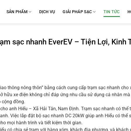
SẢN PHẨM
DỊCH VỤ
GIẢI PHÁP SẠC
TIN TỨC
H
rạm sạc nhanh EverEV – Tiện Lợi, Kinh 
iao thông nông thôn” bằng cách cung cấp trạm sạc nhanh cho 
 sở hữu xe điện không chỉ đáp ứng nhu cầu sử dụng cá nhân mà
ho cộng đồng.
cho anh Hiếu – Xã Hải Tân, Nam Định. Trạm sạc nhanh có thể t
anh. Việc lắp đặt bộ sạc nhanh DC 20kW giúp anh Hiểu có thể 
ho mọi hành trình và tiết kiệm thời gian.
ểu có chia sẻ trạm với hàng xóm, khách địa phương, và khách d