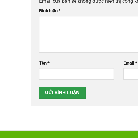
Email của bạn sẽ không được hiển thị công k
Bình luận
*
Tên
*
Email
*