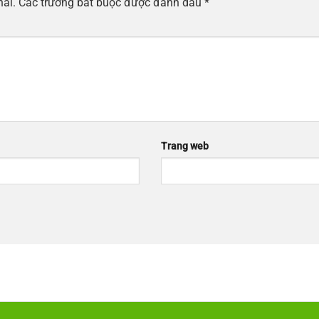
hai.
Các trường bắt buộc được đánh dấu
*
Trang web