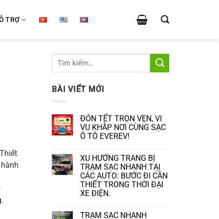
Ỗ TRỢ
BÀI VIẾT MỚI
ĐÓN TẾT TRỌN VẸN, VI
VU KHẮP NƠI CÙNG SẠC
Ô TÔ EVEREV!
Không
Thiết
có
XU HƯỚNG TRANG BỊ
bình
o hành
luận
TRẠM SẠC NHANH TẠI
ở
CÁC AUTO: BƯỚC ĐI CẦN
ĐÓN
THIẾT TRONG THỜI ĐẠI
TẾT
ó
TRỌN
XE ĐIỆN.
VẸN,
.
VI
Không
VU
có
TRẠM SẠC NHANH
KHẮP
bình