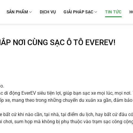
SẢN PHẨM
DỊCH VỤ
GIẢI PHÁP SẠC
TIN TỨC
H
HẮP NƠI CÙNG SẠC Ô TÔ EVEREV!
o.
i động EverEV siêu tiện lợi, giúp bạn sạc xe mọi lúc, mọi nơi. 
cốp xe, mang theo trong những chuyến du xuân xa gần, đảm bả
bất cứ khi nào cần, tại nhà, tại điểm du lịch, hay bất cứ đâu c
ui chơi, sum họp mà không bị phụ thuộc vào trạm sạc công cộng