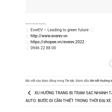
——————-
EverEV – Leading to green future
http://www.everev.vn
https://shopee.vn/everev.2022
0946 22 88 00
Bài viết này được đăng trong
Tin tức
. Đánh dấu
liên kết thường t
XU HƯỚNG TRANG BỊ TRẠM SẠC NHANH T
AUTO: BƯỚC ĐI CẦN THIẾT TRONG THỜI ĐẠI XE 