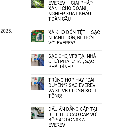
NƠI
luận
EVEREV – GIẢI PHÁP
CÙNG
ở
XANH CHO DOANH
SẠC
XU
NGHIỆP XUẤT KHẨU
Ô
HƯỚNG
TÔ
TRANG
TOÀN CẦU
EVEREV!
BỊ
TRẠM
Không
SẠC
có
/2025.
XẢ KHO ĐÓN TẾT – SẠC
NHANH
bình
TẠI
luận
NHANH HƠN, RẺ HƠN
CÁC
ở
VỚI EVEREV!
AUTO:
TRẠM
BƯỚC
SẠC
Không
ĐI
NHANH
có
CẦN
EVEREV
SẠC CHO VF3 TẠI NHÀ –
bình
THIẾT
–
luận
CHƠI PHẢI CHẤT, SẠC
TRONG
GIẢI
ở
PHẢI ĐỈNH !
THỜI
PHÁP
XẢ
ĐẠI
XANH
KHO
Không
XE
CHO
ĐÓN
có
ĐIỆN.
DOANH
TẾT
TRÙNG HỢP HAY “CÁI
bình
NGHIỆP
–
luận
DUYÊN”? SẠC EVEREV
XUẤT
SẠC
ở
KHẨU
VÀ XE VF3 TÔNG XOẸT
NHANH
SẠC
TOÀN
HƠN,
TÔNG!
CHO
CẦU
RẺ
VF3
Không
HƠN
TẠI
có
VỚI
NHÀ
DẤU ẤN ĐẲNG CẤP TẠI
bình
EVEREV!
–
luận
BIỆT THỰ CAO CẤP VỚI
CHƠI
ở
PHẢI
BỘ SẠC DC 20KW
TRÙNG
CHẤT,
EVEREV
HỢP
SẠC
HAY
PHẢI
Không