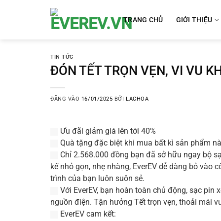
Bỏ
qua
TRANG CHỦ
GIỚI THIỆU
nội
dung
TIN TỨC
ĐÓN TẾT TRỌN VẸN, VI VU K
ĐĂNG VÀO
16/01/2025
BỞI
LACHOA
Ưu đãi giảm giá lên tới 40%
Quà tặng đặc biệt khi mua bất kì sản phẩm nà
Chỉ 2.568.000 đồng bạn đã sở hữu ngay bộ sạc d
kế nhỏ gọn, nhẹ nhàng, EverEV dễ dàng bỏ vào 
trình của bạn luôn suôn sẻ.
Với EverEV, bạn hoàn toàn chủ động, sạc pin xe 
nguồn điện. Tận hưởng Tết trọn vẹn, thoải mái v
EverEV cam kết: