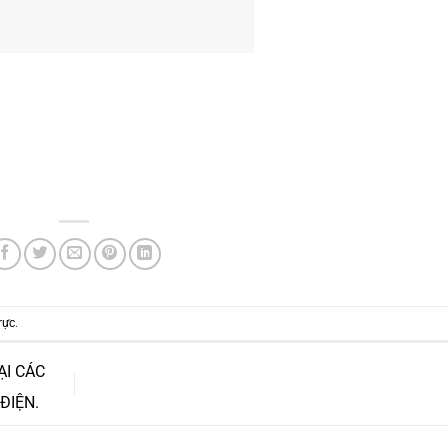
rực
.
ẠI CÁC
ĐIỆN.