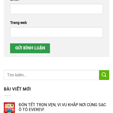
Trang web
BÀI VIẾT MỚI
ĐÓN TẾT TRỌN VẸN, VI VU KHẮP NƠI CÙNG SẠC
Ô TÔ EVEREV!