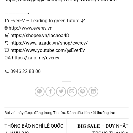
——————-
🔌 EverEV – Leading to green future 🌿
🌐 http://www.everev.vn
🛒
https://shopee.vn/lachoa48
🛒
https://www.lazada.vn/shop/everev/
🎞
https://www.youtube.com/@EverEv
OA
https://zalo.me/everev
📞 0946 22 88 00
Bài viết này được đăng trong
Tin tức
. Đánh dấu
liên kết thường trực
.
THÔNG BÁO NGHỈ LỄ QUỐC
𝐁𝐈𝐆 𝐒𝐀𝐋𝐄 – DUY NHẤT