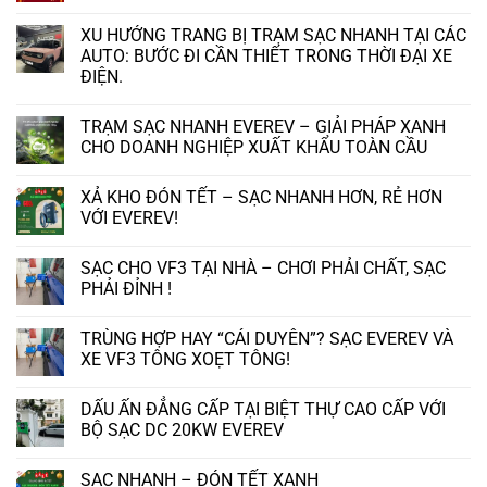
Không
có
XU HƯỚNG TRANG BỊ TRẠM SẠC NHANH TẠI CÁC
bình
luận
AUTO: BƯỚC ĐI CẦN THIẾT TRONG THỜI ĐẠI XE
ở
ĐIỆN.
ĐÓN
TẾT
Không
TRỌN
có
VẸN,
TRẠM SẠC NHANH EVEREV – GIẢI PHÁP XANH
bình
VI
luận
CHO DOANH NGHIỆP XUẤT KHẨU TOÀN CẦU
VU
ở
KHẮP
XU
Không
NƠI
HƯỚNG
có
CÙNG
XẢ KHO ĐÓN TẾT – SẠC NHANH HƠN, RẺ HƠN
TRANG
bình
SẠC
BỊ
luận
VỚI EVEREV!
Ô
TRẠM
ở
TÔ
SẠC
TRẠM
Không
EVEREV!
NHANH
SẠC
có
SẠC CHO VF3 TẠI NHÀ – CHƠI PHẢI CHẤT, SẠC
TẠI
NHANH
bình
CÁC
EVEREV
luận
PHẢI ĐỈNH !
AUTO:
–
ở
BƯỚC
GIẢI
XẢ
Không
ĐI
PHÁP
KHO
có
TRÙNG HỢP HAY “CÁI DUYÊN”? SẠC EVEREV VÀ
CẦN
XANH
ĐÓN
bình
THIẾT
CHO
TẾT
luận
XE VF3 TÔNG XOẸT TÔNG!
TRONG
DOANH
–
ở
THỜI
NGHIỆP
SẠC
SẠC
Không
ĐẠI
XUẤT
NHANH
CHO
có
DẤU ẤN ĐẲNG CẤP TẠI BIỆT THỰ CAO CẤP VỚI
XE
KHẨU
HƠN,
VF3
bình
ĐIỆN.
TOÀN
RẺ
TẠI
luận
BỘ SẠC DC 20KW EVEREV
CẦU
HƠN
NHÀ
ở
VỚI
–
TRÙNG
Không
EVEREV!
CHƠI
HỢP
có
SẠC NHANH – ĐÓN TẾT XANH
PHẢI
HAY
bình