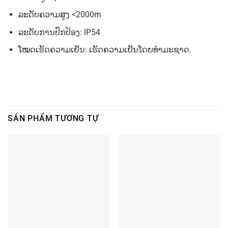
ລະດັບຄວາມສູງ
<2000m
ລະດັບການປົກປ້ອງ
: IP54
ໂໝດເຮັດຄວາມເຢັນ
:
ເຮັດຄວາມເຢັນໂດຍທໍາມະຊາດ.
SẢN PHẨM TƯƠNG TỰ