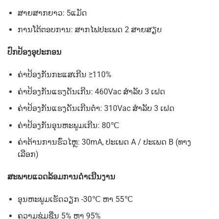
ສາຍສາກຍາວ:
5ແມັດ
ການໂຕ້ຕອບການ
:
ສາກໄຟປະເພດ
2
ສາຍສຽບ
ປົກປ້ອງອຸປະກອນ
ຄ່າປ້ອງກັນກະແສເກີນ
≥
110%
ຄ່າປ້ອງກັນແຮງດັນເກີນ
:
460Vac
ສໍາລັບ
3
ເຝດ
ຄ່າປ້ອງກັນແຮງດັນເກີນຕໍ່າ
:
310Vac
ສໍາລັບ
3
ເຝດ
ຄ່າປ້ອງກັນອຸນຫະພູມເກີນ
: 80
℃
ຄ່າຕ້ານການຮົ່ວໄຫຼ
: 30mA,
ປະເພດ
A /
ປະເພດ
B (
ທາງ
ເລືອກ)
ສະພາບແວດລ້ອມການດໍາເນີນງານ
ອຸນຫະພູມເຮັດວຽກ
-30
℃
ຫາ
55
℃
ຄວາມຊຸ່ມຊື່ນ
5%
ຫາ
95%