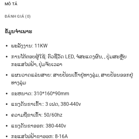
MÔ TẢ
ĐÁNH GIÁ (0)
ຂໍ້ມູນຈໍາເພາະ
ພະ
ລັງ
ງານ
:
11KW
ການໂຕ້ຕອບຜູ້ໃຊ້
:
ຕົວຊີ້ວັດ
LED
,
ຈໍສະແດງຜົນ
, ,
ປຸ່ມສະຫຼັບ
ກະແສໄຟຟ້າ
,
ປຸ່ມຈັບເວລາ
ແຜນວາດແລ່ນສາຍ
:
ສາຍປ້ອນເຂົ້າຢູ່ທາງລຸ່ມ
,
ສາຍປ້ອນອອກຢູ່
ທາງລຸ່ມ
ຂະຫນາດ
: 310*160*90mm
ແຮງດັນຂາເຂົ້າ
::
3
ເຝດ
, 380-440v
ຄວາມຖີ່ຂາເຂົ້າ
:
50/60hz
ແຮງດັນຂາອອກ
:
380-440v
ກະແສໄຟຟ້າຂາອອກ
:
8-16A