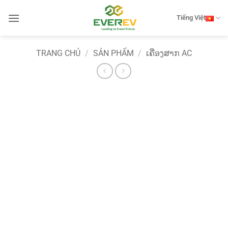
Bỏ
qua
Tiếng Việt
nội
dung
TRANG CHỦ
/
SẢN PHẨM
/
ເຄື່ອງສາກ AC