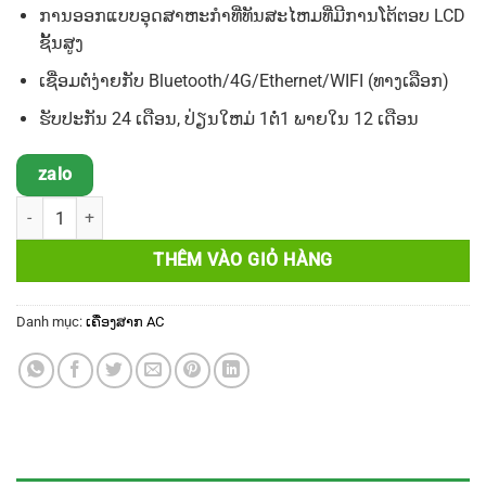
ການອອກແບບອຸດສາຫະກໍາທີ່ທັນສະໄຫມທີ່ມີການໂຕ້ຕອບ
LCD
ຊັ້ນສູງ
ເຊື່ອມຕໍ່ງ່າຍກັບ
Bluetooth/4G/Ethernet/WIFI (
ທາງເລືອກ
)
ຮັບປະກັນ
24
ເດືອນ
,
ປ່ຽນໃຫມ່
1
ຕໍ່
1
ພາຍໃນ
12
ເດືອນ
zalo
ເຄື່ອງສາກໄຟຕິດຝາ EverEV 11kW số lượng
THÊM VÀO GIỎ HÀNG
Danh mục:
ເຄື່ອງສາກ AC