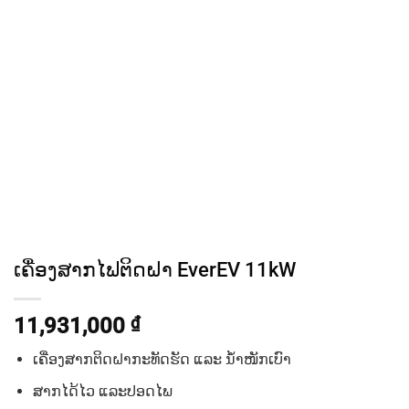
ເຄື່ອງສາກໄຟຕິດຝາ EverEV 11kW
11,931,000
₫
ເຄື່ອງສາກຕິດຝາກະທັດຮັດ ແລະ ນ້ຳໜັກເບົາ
ສາກໄດ້ໄວ ແລະປອດໄພ